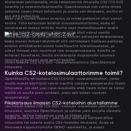
Aloitetaan selittämällä, mitä tarkoitamme ilmaisilla CS2 (CS:GO)
caseilla ja casesimulaattoreilla. OpenStarsissa voit valita minkä
tahansa casen ilman talletusta ja avata sen ilmaiseksi, mutta et
saa siitä palkintoja.
Näet vain, kuinka tapaus avautuu ja minkä palkinnon olisit voinut
saada. Tätä kutsutaan kotelon avaussimulaattoriksi, koska et
varsinaisesti maksa mitään, mutta saat mahdollisuuden avata
haluttu kotelo ilmaiseksi ja katsoa mitä olisit voinut saada.
Tämä konsepti on erittäin suosittu monien pelaajien keskuudessa,
koska monet ihmiset käyttävät sitä valitakseen itselleen parhaan
kotelon yrittääkseen avata todellisuutta tulevaisuudessa, ja
jotkut ihmiset vain nauttivat itse avausprosessista. Kaikilla on
erilaiset tavoitteet, mutta arvokkaasta ihopisarosta saamasi
jännitys ja tunteet ovat samat kaikille!
Joten kokeile CS2 (CS:GO) -casesimulaattoria OpenStarsissa
ilmaiseksi.
Kuinka CS2-kotelosimulaattorimme toimii?
OpenStarsilla on loistava CS2 (CS:GO) -casesimulaattori, jonka
avulla monet käyttäjät voivat nauttia casejen avaamisesta täysin
ilmaiseksi. Jos olet uusi case-sivustoilla etkä tiedä miten se toimii,
meillä on sinulle pieni artikkeli, josta opit kaiken casejen
avaamisesta!
Pikakatsaus ilmaisiin CS2-koteloihin alustallamme
Jos haluat kokea CS2 (CS:GO) -casejen avaamisen jännityksen
ilmaiseksi, suuntaa OpenStarsiin ja valitse jokin tarjolla olevista
caseista. Valitse haluamasi case ja klikkaa sitä.
Täällä sinulla on valinta – joko lataa saldoasi valitsemallasi
valuutalla tai kokeile avata CS2-laatikko ilmaiseksi. Avaa se
ilmaiseksi napsauttamalla 'DEMO'-painiketta, ja avaat