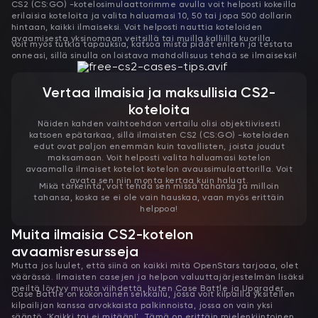
CS2 (CS:GO) -kotelosimulaattorimme avulla voit helposti kokeilla
erilaisia ​​koteloita ja valita haluamasi 10, 50 tai jopa 500 dollarin
hintaan, kaikki ilmaiseksi. Voit helposti nauttia koteloiden
avaamisesta yksinomaan veitsillä tai muilla kalliilla kuorilla.
Voit myös tutkia tapauksia, katsoa mistä pidät eniten ja testata
onneasi, sillä sinulla on loistava mahdollisuus tehdä se ilmaiseksi!
Vertaa ilmaisia ​​ja maksullisia CS2-
koteloita
Näiden kahden vaihtoehdon vertailu olisi objektiivisesti
katsoen epätarkaa, sillä ilmaisten CS2 (CS:GO) -koteloiden
edut ovat paljon enemmän kuin tavallisten, joista joudut
maksamaan. Voit helposti valita haluamasi kotelon
avaamalla ilmaiset kotelot kotelon avaussimulaattorilla. Voit
avata sen niin monta kertaa kuin haluat.
Mikä tärkeintä, voit tehdä sen missä tahansa ja milloin
tahansa, koska se ei ole vain hauskaa, vaan myös erittäin
helppoa!
Muita ilmaisia ​​CS2-kotelon
avaamisresursseja
Mutta jos luulet, että siinä on kaikki mitä OpenStars tarjoaa, olet
väärässä. Ilmaisten casejen ja helpon valuuttajärjestelmän lisäksi
meiltä löytyy muuta viihdettä, kuten Case Battle ja Upgrader.
Case Battle on kokonainen seikkailu, jossa voit kilpailla yksitellen
kilpailijan kanssa arvokkaista palkinnoista, jossa on vain yksi
sääntö, 'Kaikki tai ei mitään!'. Tämä on erittäin mielenkiintoinen