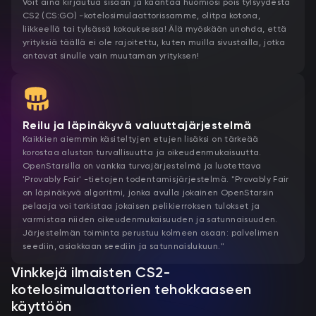
Voit aina kirjautua sisään ja kääntää huomiosi pois tylsyydestä
CS2 (CS:GO) -kotelosimulaattorissamme, olitpa kotona,
liikkeellä tai tylsässä kokouksessa! Älä myöskään unohda, että
yrityksiä täällä ei ole rajoitettu, kuten muilla sivustoilla, jotka
antavat sinulle vain muutaman yrityksen!
Reilu ja läpinäkyvä valuuttajärjestelmä
Kaikkien aiemmin käsiteltyjen etujen lisäksi on tärkeää
korostaa alustan turvallisuutta ja oikeudenmukaisuutta.
OpenStarsilla on vankka turvajärjestelmä ja luotettava
'Provably Fair' -tietojen todentamisjärjestelmä. "Provably Fair
on läpinäkyvä algoritmi, jonka avulla jokainen OpenStarsin
pelaaja voi tarkistaa jokaisen pelikierroksen tulokset ja
varmistaa niiden oikeudenmukaisuuden ja satunnaisuuden.
Järjestelmän toiminta perustuu kolmeen osaan: palvelimen
seediin, asiakkaan seediin ja satunnaislukuun."
Vinkkejä ilmaisten CS2-
kotelosimulaattorien tehokkaaseen
käyttöön