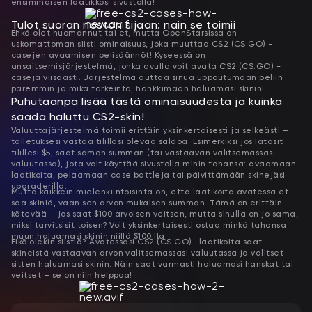
ensimmäisen laatikkosi sivustolla!
Tulot suoran noston sijaan: näin se toimii
Ehkä olet huomannut tai et, mutta OpenStarsissa on
uskomattoman siisti ominaisuus, joka muuttaa CS2 (CS:GO) -
casejen avaamisen pelisäännöt! Kyseessä on
ansaitsemisjärjestelmä, jonka avulla voit avata CS2 (CS:GO) -
caseja viisaasti. Järjestelmä auttaa sinua uppoutumaan peliin
paremmin ja mikä tärkeintä, hankkimaan haluamasi skinin!
Puhutaanpa lisää tästä ominaisuudesta ja kuinka
saada haluttu CS2-skin!
Valuuttajärjestelmä toimii erittäin yksinkertaisesti ja selkeästi –
talletuksesi vastaa tililläsi olevaa saldoa. Esimerkiksi jos latasit
tilillesi $5, saat saman summan (tai vastaavan valitsemassasi
valuutassa), jota voit käyttää sivustolla mihin tahansa: avaamaan
laatikoita, pelaamaan case battleja tai päivittämään skinejäsi
upgraderilla.
Mutta kaikkein mielenkiintoisinta on, että laatikoita avatessa et
saa skiniä, vaan sen arvon mukaisen summan. Tämä on erittäin
kätevää – jos saat $100 arvoisen veitsen, mutta sinulla on jo sama,
miksi tarvitsisit toisen? Voit yksinkertaisesti ostaa minkä tahansa
muun haluamasi skinin niillä $100:lla.
Eikö olekin siistiä? Avatessasi CS2 (CS:GO) -laatikoita saat
skineistä vastaavan arvon valitsemassasi valuutassa ja valitset
sitten haluamasi skinin. Näin saat varmasti haluamasi hanskat tai
veitset – se on niin helppoa!