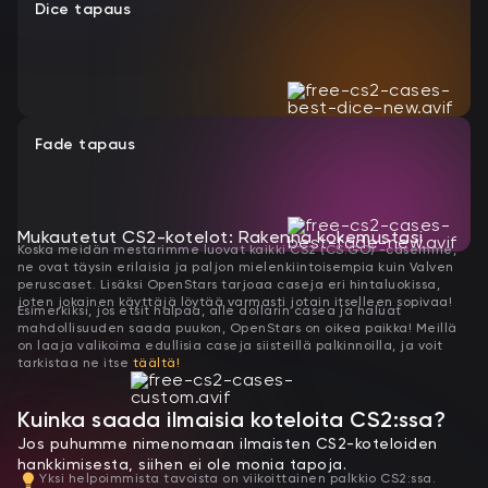
Dice tapaus
Fade tapaus
Mukautetut CS2-kotelot: Rakenna kokemustasi
Koska meidän mestarimme luovat kaikki CS2 (CS:GO) -casemme,
ne ovat täysin erilaisia ja paljon mielenkiintoisempia kuin Valven
peruscaset. Lisäksi OpenStars tarjoaa caseja eri hintaluokissa,
joten jokainen käyttäjä löytää varmasti jotain itselleen sopivaa!
Esimerkiksi, jos etsit halpaa, alle dollarin casea ja haluat
mahdollisuuden saada puukon, OpenStars on oikea paikka! Meillä
on laaja valikoima edullisia caseja siisteillä palkinnoilla, ja voit
tarkistaa ne itse
täältä!
Kuinka saada ilmaisia ​​koteloita CS2:ssa?
Jos puhumme nimenomaan ilmaisten CS2-koteloiden
hankkimisesta, siihen ei ole monia tapoja.
Yksi helpoimmista tavoista on viikoittainen palkkio CS2:ssa.