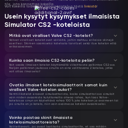
tila, jota kannattaa kokeilla.
Voit kokeilla todellista tapaustaistelua tästä
linkistä
!
Usein kysytyt kysymykset ilmaisista
Simulator CS2 -koteloista
Mitkä ovat viralliset Valve CS2 -kotelot?
Valven viralliset kotelot ovat säiliöitä, joihin mahtuu erilaisia ​​skinejä
aseillesi. Skinien saamiseksi kotelosta tarvitset sekä itse kotelon että
erikoisavaimen.
Kuinka saan ilmaisia ​​CS2-koteloita peliin?
Voit saada ilmaisen kotelon käyttämällä viikoittaista palkintoa CS2:ssa.
Neljän palkinnon joukossa sinulla on aina valittavana 2 koteloa, jotka
voit ottaa ilmaiseksi!
Ovatko ilmaiset kotelosimulaattorit samat kuin
viralliset Valve-kotelon aukot?
Venttiilikotelot eroavat simulaattorista, koska simulaattorissa simuloit
vain niiden avaamista kuluttamatta oikeaa rahaa, kun taas Valve-
koteloissa sinun on käytettävä rahaa 100 % joko koteloon ja avaimeen tai
jos sinulla on jo kotelo, niin vain avaimessa kotelon avaamiseksi.
Voinko poistaa skinit ilmaisista
kotelosimulaattoreista?
Valitettavasti, jos avaat laatikoita simulaattorilla, et saa mitään