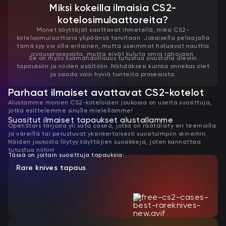
Miksi kokeilla ilmaisia ​​CS2-
kotelosimulaattoreita?
Monet käyttäjät saattavat ihmetellä, miksi CS2-
kotelosimulaattoria ylipäänsä tarvitaan. Jokaisella pelaajalla
tämä syy voi olla erilainen, mutta useimmat haluavat nauttia
avausprosessista, mutta eivät kuluta omia rahojaan.
Se on myös lisämahdollisuus tutustua sivustolla oleviin
tapauksiin ja niiden sisältöön. Nähdäksesi kuinka onnekas olet
ja saada vain hyviä tunteita prosessista.
Parhaat ilmaiset avattavat CS2-kotelot
Alustamme monien CS2-koteloiden joukossa on useita suosittuja,
jotka esittelemme sinulle mielellämme!
Suositut ilmaiset tapaukset alustallamme
OpenStars tarjoaa yli sata casea, jotka on räätälöity eri teemoilla
ja väreillä tai perustuvat yksinkertaisesti suosituimpiin skineihin.
Näiden joukosta löytyy käyttäjien suosikkeja, joten kannattaa
tutustua niihin!
Tässä on joitain suosittuja tapauksia:
Rare knives tapaus