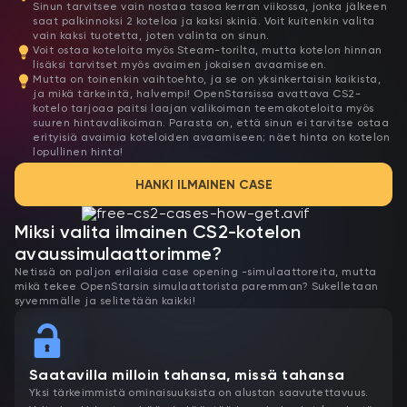
Sinun tarvitsee vain nostaa tasoa kerran viikossa, jonka jälkeen
saat palkinnoksi 2 koteloa ja kaksi skiniä. Voit kuitenkin valita
vain kaksi tuotetta, joten valinta on sinun.
Voit ostaa koteloita myös Steam-torilta, mutta kotelon hinnan
lisäksi tarvitset myös avaimen jokaisen avaamiseen.
Mutta on toinenkin vaihtoehto, ja se on yksinkertaisin kaikista,
ja mikä tärkeintä, halvempi! OpenStarsissa avattava CS2-
kotelo tarjoaa paitsi laajan valikoiman teemakoteloita myös
suuren hintavalikoiman. Parasta on, että sinun ei tarvitse ostaa
erityisiä avaimia koteloiden avaamiseen; näet hinta on kotelon
lopullinen hinta!
HANKI ILMAINEN CASE
Miksi valita ilmainen CS2-kotelon
avaussimulaattorimme?
Netissä on paljon erilaisia case opening -simulaattoreita, mutta
mikä tekee OpenStarsin simulaattorista paremman? Sukelletaan
syvemmälle ja selitetään kaikki!
Saatavilla milloin tahansa, missä tahansa
Yksi tärkeimmistä ominaisuuksista on alustan saavutettavuus.