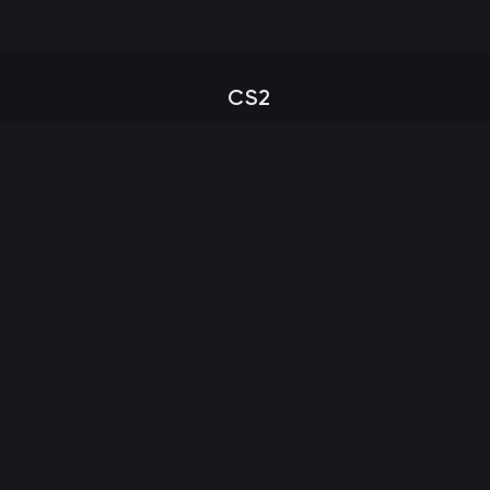
CS2
Veiledning for åpning av sak
g
Gratis CS2 -saker
er
Billige CS2 -tilfeller
ng
CS2 hudslitasje nivåer
SSL 256-Bit
RSA Encryption