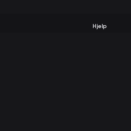
Hjelp
Blogg
Beviselig rettferdi
Vilkår og betingels
Personvernerklæri
AML-policy
Kontakt oss
Om oss