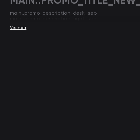
MAIN..PROMO_TITLE_NEW
main..promo_description_desk_seo
main..promo_description_right_seo
Vis mer