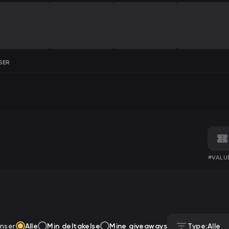
SER
#VALU
nser
Alle
Min deltakelse
Mine giveaways
Type:
Alle