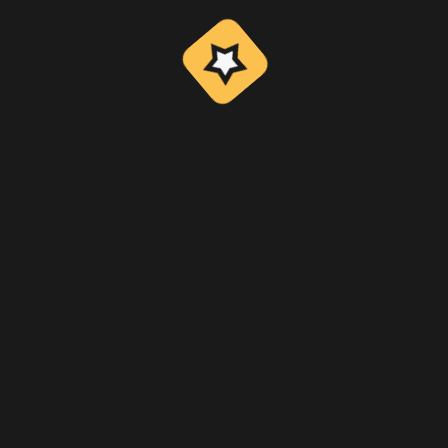
Blog
Provably Fair
Términos y condiciones
Política de privacidad
Política AML
Contacta con nosotros
Sobre nosotros