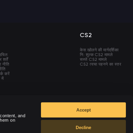
CS2
केस खोलने की मार्गदर्शिका
 उचित
नि: शुल्क CS2 मामले
शर्तें
सस्ते CS2 मामले
ा नीति
CS2 त्वचा पहनने का स्तर
ीति
्क करें
में
Accept
SSL 256-Bit
content, and 
RSA Encryption
hem on 
Decline