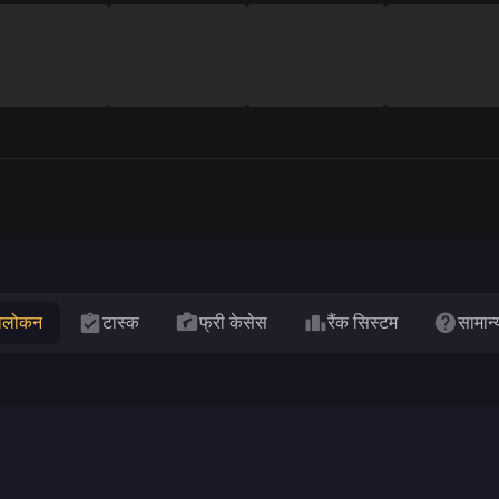
वलोकन
टास्क
फ्री केसेस
रैंक सिस्टम
सामान्