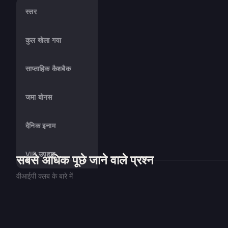
स्तर
कुल खेला गया
साप्ताहिक कैशबैक
जमा बोनस
दैनिक इनाम
VIP उपहार
सबसे अधिक पूछे जाने वाले प्रश्न
वीआईपी क्लब के बारे में