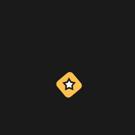
24 órás támogatás
Ügyfélszolgálati csapatunk éjjel-nappal rendelkezésre áll,
hogy segítsen Önnek bármilyen kérdése vagy problémája
esetén.
Tisztességes és véletlenszerű játékok
Bizonyíthatóan korrekt technológiát használunk annak
biztosítására, hogy játékaink 100%-ban véletlenszerűek és
biztonságosak legyenek.
Miért válasszon minket
Az OpenStars-nél elkötelezettek vagyunk amellett, hogy
a legjobb játékélményt nyújtsuk felhasználóinknak.