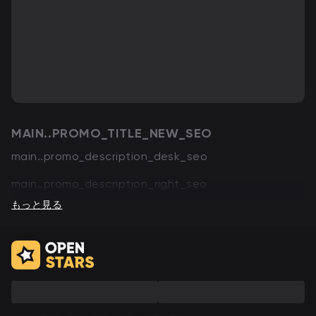
MAIN..PROMO_TITLE_NEW_SEO
main..promo_description_desk_seo
main..promo_description_right_seo
もっと見る