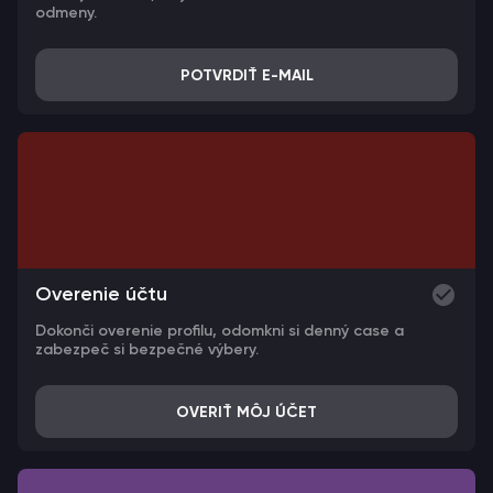
odmeny.
POTVRDIŤ E-MAIL
Overenie účtu
Dokonči overenie profilu, odomkni si denný case a
zabezpeč si bezpečné výbery.
OVERIŤ MÔJ ÚČET