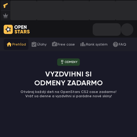
Prehľad
Úlohy
Free case
Rank systém
FAQ
ODMENY
VYZDVIHNI SI
ODMENY ZADARMO
Otváraj každý deň na OpenStars CS2 case zadarmo!
Vráť sa denne a vyzdvihni si parádne nové skiny!