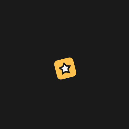
Chcete sa dozvedieť viac o
otvorení prípadu
CS2?
KLIKNITE SEM