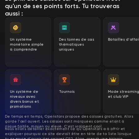
qu'un de ses points forts. Tu trouveras
aussi :
Un système
Des tonnes de cas
Batailles d'affai
monétaire simple
thématiques
à comprendre
uniques
Un système de
Tournois
Mode streamin
niveaux avec
et club VIP
divers bonus et
promotions
De temps en temps, Openstars propose des caisses gratuites. Alors
garde l'œil ouvert.
Les caisses sont marquées comme étant à
risque faible, moyen ou élevé. C'est vraiment cool.
Nous allons détailler exactement ce qu'Openstars a à offrir et
expliquer pourquoi ce site devrait être en tête de ta liste lorsque
tu as envie d'ouvrir des caisses CS2. Alors, prends une boisson,