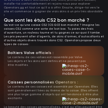
installe-toi confortablement et rejoins-nous pour explorer
Openstars.gg et tout ce qu'il a à offrir. Ensuite, dirige-toi vers le
site et commence à gagner de vrais skins à un prix très abordable
!
Que sont les étuis CS2 bon marché ?
Qu'est-ce qu'une caisse CS2 (CS:GO) bon marché ? Imagine les
caisses CS2 comme une sorte de loot box. Tu paies des frais
d'ouverture, un rouleau tourne et tu gagnes ce sur quoi il tombe.
Les prix peuvent aller d'agents, de skins d'armes, d'autocollants et
d'autres objets divers trouvés dans CS2. Openstars propose deux
types de caisses :
Boîtiers Valve officiels :
Le contenu de ces valises est rassemblé par Valve.
Les objets et les skins sont définis et ne peuvent pas
être modifiés.
Caisses personnalisées Openstars :
Le contenu de ces caisses est assemblé par Openstars. Elles
sont généralement liées au thème de la caisse. Elles offrent
une plus large gamme d'objets qui ont tendance à être plus
excitants.
La beauté des caisses personnalisées, c'est qu'elles peuvent être