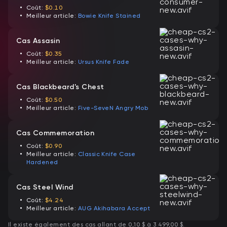
Coût:
$0.10
Meilleur article:
Bowie Knife Stained
Cas Assasin
Coût:
$0.35
Meilleur article:
Ursus Knife Fade
Cas Blackbeard's Chest
Coût:
$0.50
Meilleur article:
Five-SeveN Angry Mob
Cas Commemoration
Coût:
$0.90
Meilleur article:
Classic Knife Case
Hardened
Cas Steel Wind
Coût:
$4.24
Meilleur article:
AUG Akihabara Accept
Il existe également des cas allant de 0,10 $ à 3 499,00 $.