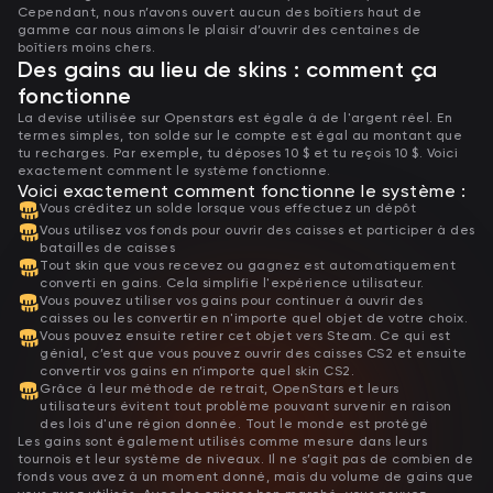
Cependant, nous n’avons ouvert aucun des boîtiers haut de
gamme car nous aimons le plaisir d’ouvrir des centaines de
boîtiers moins chers.
Des gains au lieu de skins : comment ça
fonctionne
La devise utilisée sur Openstars est égale à de l'argent réel. En
termes simples, ton solde sur le compte est égal au montant que
tu recharges. Par exemple, tu déposes 10 $ et tu reçois 10 $. Voici
exactement comment le système fonctionne.
Voici exactement comment fonctionne le système :
Vous créditez un solde lorsque vous effectuez un dépôt
Vous utilisez vos fonds pour ouvrir des caisses et participer à des
batailles de caisses
Tout skin que vous recevez ou gagnez est automatiquement
converti en gains. Cela simplifie l'expérience utilisateur.
Vous pouvez utiliser vos gains pour continuer à ouvrir des
caisses ou les convertir en n'importe quel objet de votre choix.
Vous pouvez ensuite retirer cet objet vers Steam. Ce qui est
génial, c’est que vous pouvez ouvrir des caisses CS2 et ensuite
convertir vos gains en n’importe quel skin CS2.
Grâce à leur méthode de retrait, OpenStars et leurs
utilisateurs évitent tout problème pouvant survenir en raison
des lois d'une région donnée. Tout le monde est protégé
Les gains sont également utilisés comme mesure dans leurs
tournois et leur système de niveaux. Il ne s’agit pas de combien de
fonds vous avez à un moment donné, mais du volume de gains que