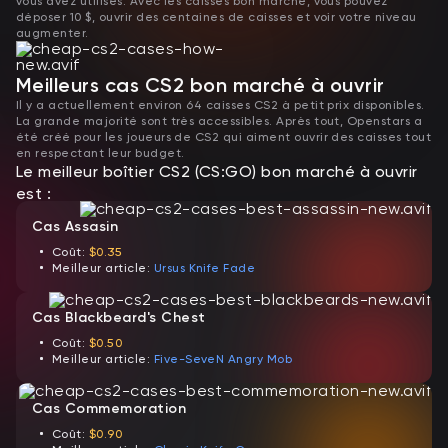
vous avez utilisés. Avec les caisses bon marché, vous pouvez
déposer 10 $, ouvrir des centaines de caisses et voir votre niveau
augmenter.
Meilleurs cas CS2 bon marché à ouvrir
Il y a actuellement environ 64 caisses CS2 à petit prix disponibles.
La grande majorité sont très accessibles. Après tout, Openstars a
été créé pour les joueurs de CS2 qui aiment ouvrir des caisses tout
en respectant leur budget.
Le meilleur boîtier CS2 (CS:GO) bon marché à ouvrir
est :
Cas Assasin
Coût:
$0.35
Meilleur article:
Ursus Knife Fade
Cas Blackbeard's Chest
Coût:
$0.50
Meilleur article:
Five-SeveN Angry Mob
Cas Commemoration
Coût:
$0.90