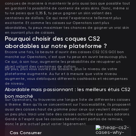
conçues de manière à maintenir le prix aussi bas que possible tout
en gardant la possibilité de contenir de vrais skins. Donc, même si
tu ne paies que 0,35 $, tu peux gagner un skin valant des
centaines de dollars. Ce qui rend l'expérience tellement plus
excitante. Et comme les caisses sur Openstars sont plus
abordables, tu peux maximiser tes chances de gagner un vrai skin
en ouvrant plus de caisses.
Pourquoi choisir des coques CS2
abordables sur notre plateforme ?
Encore une fois, la beauté d'ouvrir des caisses CS2 (CS:GO) bon
marché sur Openstars, c'est que tu peux en ouvrir beaucoup plus.
Ce qui, à son tour, augmente les probabilités de récupérer un
objet valant des centaines de dollars.
De plus, plus vous ouvrez de dossiers, plus le niveau de votre
plateforme augmente. Au fur et à mesure que votre niveau
augmente, vous débloquez différents cashbacks et récompenses
de niveau.
Abordable mais passionnant : les meilleurs étuis CS2
bon marché
Sur Openstars, tu trouveras une longue liste de différentes caisses
à thème. Bien qu'ils se concentrent sur l'accessibilité, ils proposent
aussi des caisses haut de gamme pour ceux qui veulent dépenser
un peu plus. Voici une liste des caisses actuelles que nous adorons.
Garde à l'esprit que les caisses bénéficient parfois de remises,
donc le prix actuel peut varier légèrement.
Cas Consumer