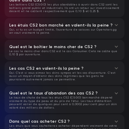
ouvrir dans CS2 ?
Les boîtiers CS2 (CS:GO) les plus abordables à ouvrir dans CS2 sont les
boîtiers grand public et industriels. Ils ont un retour sur investissement
décent et ne coûtent respectivement que 0,10 $ et 0,25 $.
Les étuis CS2 bon marché en valent-ils la peine ?
Oui, si tu as un budget limité, l'ouverture de caisses sur Openstars.gg
en vaut vraiment la peine.
Quel est le boîtier le moins cher de CS2 ?
Le cas le moins cher dans CS2 est le cas Consumer. Cela ne coûte que
0,10 $ par ouverture.
Les cas CS2 en valent-ils la peine ?
Oui. C'est si vous aimez les skins sympas et les cas d'ouverture. C’est
aussi un moyen d’obtenir des skins légitimes que les gens ne
pourraient autrement jamais se permettre.
Quel est le taux d'abandon des cas CS2 ?
Le taux de chute de tous les étuis CS2 (CS:GO) bon marché dépend
vraiment du type de peau et du prix de l'étui. Les taux d'obtention
peuvent varier de quelques pour cent à 0,0002 pour cent pour un skin
valant des milliers de dollars.
Dans quel cas acheter CS2 ?
Les étuis que vous souhaiterez acheter dépendent vraiment de votre
budget et de votre tolérance au risque. Un cas décent à un prix moyen