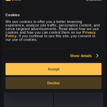
Récompenses hebdomadaires
La récompense hebdomadaire est un bonus de
Cookies
cashback calculé comme un pourcentage de vos fonds
We use cookies to offer you a better browsing 
déposés qui ont été utilisés dans les jeux mais non
experience, analyze site traffic, personalize content, and 
récupérés...
serve targeted advertisements. Read about how we use 
cookies and how you can control them on our 
Privacy 
Policy
. If you continue to use this site, you consent to 
our use of cookies.
PLUS D'INFOS
Show details
OUVRE DES CASES CS2 (CS:GO)
GRATUITES TOUS LES JOURS
Accept
Chaque nouveau niveau débloque une nouvelle case
gratuite pour toi
Decline