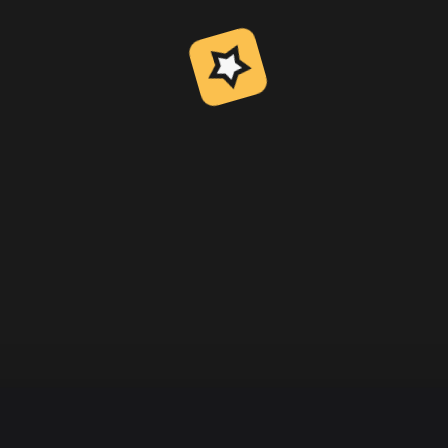
Prouvablement équitable
Termes et conditions
Politique de confidentialité
Politique de lutte contre le blanchimen
Contactez-nous
À propos de nous